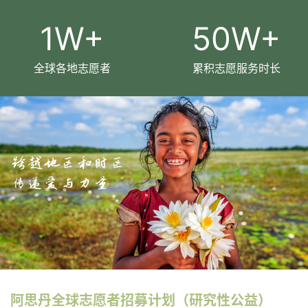
1
W+
50
W+
全球各地志愿者
累积志愿服务时长
阿思丹全球志愿者招募计划（研究性公益）