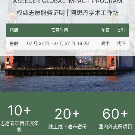
ASEEDER GLOBAL IMPACT PROGRAM
权威志愿服务证明 | 阿思丹学术工作坊
档期
项目时间
年级
类别
暑假
07 月 22 日 - 07 月 27 日（6 天）
高中
线下
10
+
20
+
60
+
志愿者项目开展年
线上线下遍布省份
国内外志愿项目
数