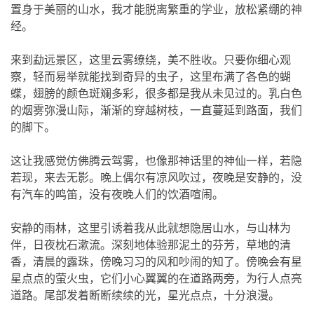
置身于美丽的山水，我才能脱离繁重的学业，放松紧绷的神
经。
来到勐远景区，这里云雾缭绕，美不胜收。只要你细心观
察，轻而易举就能找到奇异的虫子，这里布满了各色的蝴
蝶，翅膀的颜色斑斓多彩，很多都是我从未见过的。乳白色
的烟雾弥漫山际，渐渐的穿越树枝，一直蔓延到路面，我们
的脚下。
这让我感觉仿佛腾云驾雾，也像那神话里的神仙一样，若隐
若现，来去无影。晚上偶尔有凉风吹过，夜晚是安静的，没
有汽车的鸣笛，没有夜晚人们的饮酒喧闹。
安静的雨林，这里引诱着我从此就想隐居山水，与山林为
伴，日夜枕石漱流。深刻地体验那泥土的芬芳，草地的清
香，清晨的露珠，傍晚习习的风和吵闹的知了。傍晚会有星
星点点的萤火虫，它们小心翼翼的在道路两旁，为行人点亮
道路。尾部发着断断续续的光，星光点点，十分浪漫。